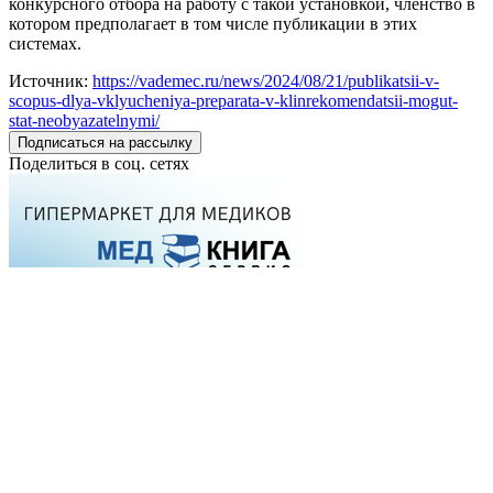
конкурсного отбора на работу с такой установкой, членство в
котором предполагает в том числе публикации в этих
системах.
Источник:
https://vademec.ru/news/2024/08/21/publikatsii-v-
scopus-dlya-vklyucheniya-preparata-v-klinrekomendatsii-mogut-
stat-neobyazatelnymi/
Подписаться на рассылку
Поделиться в соц. сетях