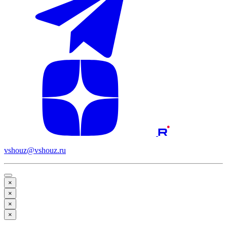
vshouz@vshouz.ru
×
×
×
×