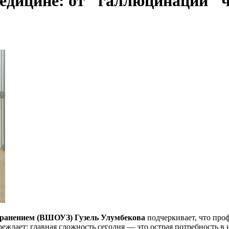
едицине: от "галлюцинаций" ч
хранением (ВШОУЗ) Гузель Улумбекова
подчеркивает, что про
еждает: главная сложность сегодня — это острая потребность в 