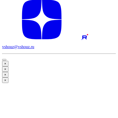
vshouz@vshouz.ru
×
×
×
×