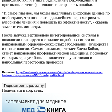
(выполняются ли в них предписанные рекомендации и
протоколы лечения), выявлять и исправлять ошибки.
"И самое главное, мы будем накапливать цифровые данные по
всей стране, что позволит в дальнейшем пересматривать
алгоритмы лечения и повышать их эффективность", - сказала
заместитель министра.
После запуска вертикально интегрированной системы в
онкологии планируется создание подобных систем по
направлениям сердечно-сосудистых заболеваний, акушерства
и неонатологии. Самым сложным, считает Елена Бойко,
станет направление профилактической медицины, поскольку
его характеризует большое количество участников и
наибольшая перестройка процессов.
Источник:
https://medvestnik.ru/content/news/Vertikalno-integrirovannye-sistemy-
budut-sozdany-na-osnove-NMIC-vseh-profilei.html
Подписаться на рассылку
Поделиться в соц. сетях