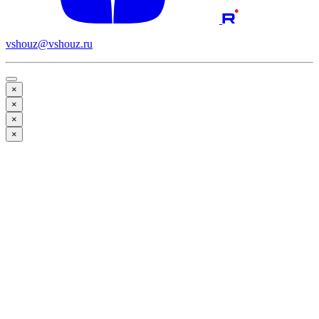
vshouz@vshouz.ru
×
×
×
×