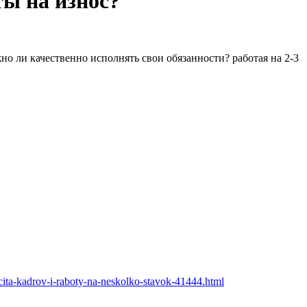
ты на износ?
о ли качественно исполнять свои обязанности? работая на 2-3
icita-kadrov-i-raboty-na-neskolko-stavok-41444.html