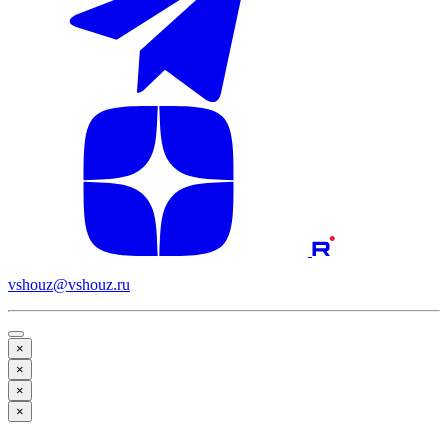
vshouz@vshouz.ru
×
×
×
×