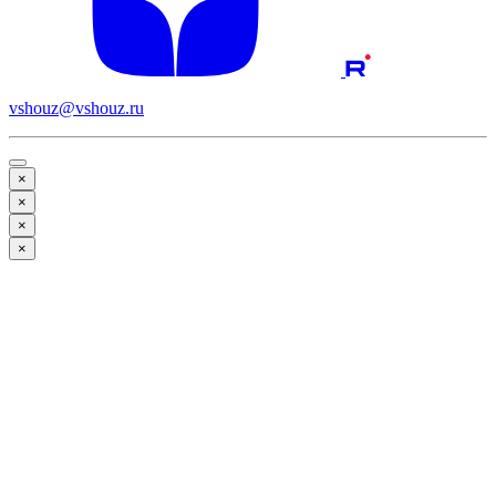
vshouz@vshouz.ru
×
×
×
×