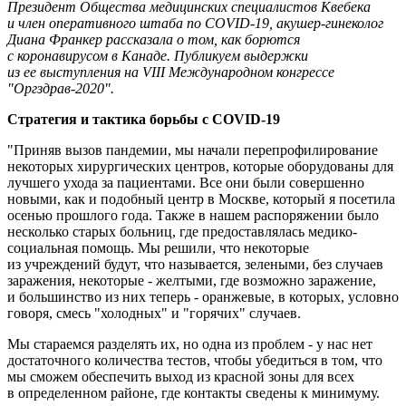
Президент Общества медицинских специалистов Квебека
и член оперативного штаба по COVID-19, акушер-гинеколог
Диана Франкер рассказала о том, как борются
с коронавирусом в Канаде. Публикуем выдержки
из ее выступления на VIII Международном конгрессе
"Оргздрав-2020".
Стратегия и тактика борьбы с COVID-19
"Приняв вызов пандемии, мы начали перепрофилирование
некоторых хирургических центров, которые оборудованы для
лучшего ухода за пациентами. Все они были совершенно
новыми, как и подобный центр в Москве, который я посетила
осенью прошлого года. Также в нашем распоряжении было
несколько старых больниц, где предоставлялась медико-
социальная помощь. Мы решили, что некоторые
из учреждений будут, что называется, зелеными, без случаев
заражения, некоторые - желтыми, где возможно заражение,
и большинство из них теперь - оранжевые, в которых, условно
говоря, смесь "холодных" и "горячих" случаев.
Мы стараемся разделять их, но одна из проблем - у нас нет
достаточного количества тестов, чтобы убедиться в том, что
мы сможем обеспечить выход из красной зоны для всех
в определенном районе, где контакты сведены к минимуму.