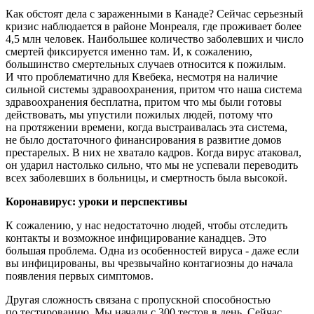
Как обстоят дела с зараженными в Канаде? Сейчас серьезный
кризис наблюдается в районе Монреаля, где проживает более
4,5 млн человек. Наибольшее количество заболевших и число
смертей фиксируется именно там. И, к сожалению,
большинство смертельных случаев относится к пожилым.
И что проблематично для Квебека, несмотря на наличие
сильной системы здравоохранения, притом что наша система
здравоохранения бесплатна, притом что мы были готовы
действовать, мы упустили пожилых людей, потому что
на протяжении времени, когда выстраивалась эта система,
не было достаточного финансирования в развитие домов
престарелых. В них не хватало кадров. Когда вирус атаковал,
он ударил настолько сильно, что мы не успевали переводить
всех заболевших в больницы, и смертность была высокой.
Коронавирус: уроки и перспективы
К сожалению, у нас недостаточно людей, чтобы отследить
контакты и возможное инфицирование канадцев. Это
большая проблема. Одна из особенностей вируса - даже если
вы инфицированы, вы чрезвычайно контагиозны до начала
появления первых симптомов.
Другая сложность связана с пропускной способностью
по тестированию. Мы начали с 300 тестов в день. Сейчас