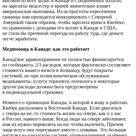
высокой из всех затрат в Канаде и Соединенных Штатах,
на зарплаты медсестер и врачей значительно влияет
американская экономика. Из-за простоты пересечения
границы нам приходится конкурировать с Северной
Америкой таким образом, чтобы зарплата врача в Квебеке,
по сравнению с доходами его коллег в Канаде и США,
не стала бы причиной переезда на работу туда, где деньги
легче заработать.
Медпомощь в Канаде: как это работает
Канадское здравоохранение не полностью финансируется
из госбюджета. 2/3 расходов, которые фактически составляют
стоимость вашего визита в больницу, будут покрыты
системой, но при поликлиническом обслуживании
медикаменты, услуги терапевта, психолога и некоторые
другие расходы должны быть предусмотрены
в индивидуальной страховке.
Немного о провинции Канады, в которой я живу и работаю.
Квебек расположен в Восточной Канаде. Если двигаться
с севера на юг, то стоимость жизни на севере, как и у вас
в России, намного выше. Когда люди на севере заболевают,
нам их нужно перевозить на юг, чтобы вылечить. Причем
чаще всего они переезжают вместе с семьями. Это большая
нагрузка на канадскую систему здравоохранения, особенно