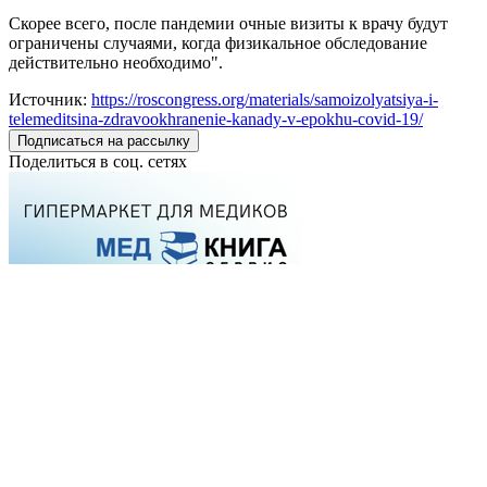
Скорее всего, после пандемии очные визиты к врачу будут
ограничены случаями, когда физикальное обследование
действительно необходимо".
Источник:
https://roscongress.org/materials/samoizolyatsiya-i-
telemeditsina-zdravookhranenie-kanady-v-epokhu-covid-19/
Подписаться на рассылку
Поделиться в соц. сетях