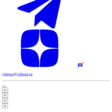
vshouz@vshouz.ru
×
×
×
×