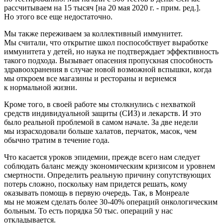
рассчитываем на 15 тысяч [на 20 мая 2020 г. - прим. ред.].
Но этого все еще недостаточно.
Мы также переживаем за коллективный иммунитет.
Мы считали, что открытие школ поспособствует выработке
иммунитета у детей, но наука не подтверждает эффективность
такого подхода. Вызывает опасения пропускная способность
здравоохранения в случае новой возможной вспышки, когда
мы откроем все магазины и рестораны и вернемся
к нормальной жизни.
Кроме того, в своей работе мы столкнулись с нехваткой
средств индивидуальной защиты (СИЗ) и лекарств. И это
было реальной проблемой в самом начале. За две недели
мы израсходовали больше халатов, перчаток, масок, чем
обычно тратим в течение года.
Что касается уроков эпидемии, прежде всего нам следует
соблюдать баланс между экономическим кризисом и уровнем
смертности. Определить реальную причину сопутствующих
потерь сложно, поскольку нам придется решать, кому
оказывать помощь в первую очередь. Так, в Монреале
мы не можем сделать более 30-40% операций онкологическим
больным. То есть порядка 50 тыс. операций у нас
откладывается.