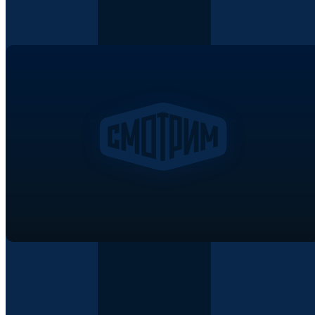
vshouz@vshouz.ru
×
×
×
×