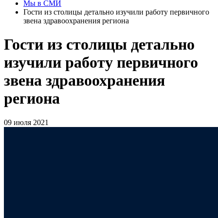
Мы в СМИ
Гости из столицы детально изучили работу первичного
звена здравоохранения региона
Гости из столицы детально
изучили работу первичного
звена здравоохранения
региона
09 июля 2021
Опыт отдельно взятого региона, который необходимо
растиражировать на всю страну. В Белгородской области
побывала делегация из столицы. Гостей интересовало - как
удалось на столь высоком уровне и в таких масштабах
наладить работу первичного звена здравоохранения. В
тонкости системы вникали непосредственно в офисах
семейных врачей. Больше всего вопросов возникло у ректора
Высшей школы организации и управления здравоохранением
Гузели Улумбековой.