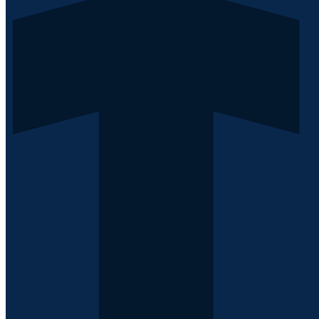
Архив конгресса «Оргздрав»
Способы оплаты
Сведения об образовательной организации
Провайдер
Политика конфиденциальности
© ООО "Высшая школа организации и управления
здравоохранением — Комплексный медицинский
консалтинг" 2009 - 2026
Сайт разработан - ВШОУЗ
Среднее профессиональное образование и профессиональное
развитие