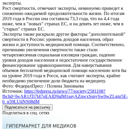
эксперты.
Рост смертности, отмечают эксперты, неминуемо приведет к
снижению ожидаемой продолжительности жизни. По итогам
2019 года в России она составила 73,3 года, что на 4,4 года
ниже, чем в "новых" странах ЕС, и на девять лет ниже, чем в
"старых" странах ЕС.
Эксперты также раскрыли другие факторы "дополнительной"
смертности в России: уровень доходов населения, образ
жизни и доступность медицинской помощи. Соответственно,
причинами увеличения смертности также стали
четырехмесячная социальная изоляция граждан, падение
уровня доходов населения и недостаточное государственное
финансирование здравоохранения. Для наверстывания
объемов бесплатной медицинской помощи населению хотя бы
на уровне 2019 года в Росси, как считают эксперты, крайне
необходимо увеличение доли бюджета на медицину.
Фото: ФедералПресс / Полина Зиновьева
Источник:
https://fedpress.ru/news/77/society/2581108?
fbclid=IwAR1JTi7I47oEAID9alM1sayAZnwxSsnySw0wZLgnr5E-
6_u59LUiiNS08dM
Подписаться на рассылку
Поделиться в соц. сетях