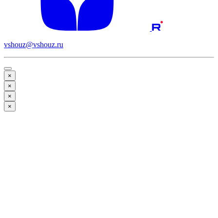
vshouz@vshouz.ru
×
×
×
×