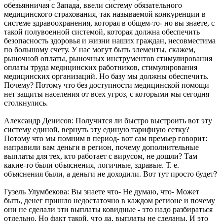
обезьянничая с Запада, ввели систему обязательного
медицинского страхования, так называемой конкуренции в
системе здравоохранения, которая в общем-то- но вы знаете, с
такой полувоенной системой, которая должна обеспечить
безопасность здоровья и жизни наших граждан, несовместима
по большому счету. У нас могут быть элементы, скажем,
рыночной оплаты, рыночных инструментов стимулирования
оплаты труда медицинских работников, стимулирования
медицинских организаций. Но базу мы должны обеспечить.
Почему? Потому что без доступности медицинской помощи
нет защиты населения от всех угроз, с которыми мы сегодня
столкнулись.
Александр Денисов: Получится ли быстро выстроить вот эту
систему единой, вернуть эту единую тарифную сетку?
Потому что мы помним в период- вот сам премьер говорит:
направили вам деньги в регион, почему дополнительные
выплаты для тех, кто работает с вирусом, не дошли? Там
какие-то были объяснения, логичные, здравые. Т. е.
объяснения были, а деньги не доходили. Вот тут просто будет?
Гузель Улумбекова: Вы знаете что- Не думаю, что- Может
быть, денег пришло недостаточно в каждом регионе и почему
они не сделали эти выплаты ковидные - это надо разбираться
отдельно. Но факт такой, что да, выплаты не сделаны. И это