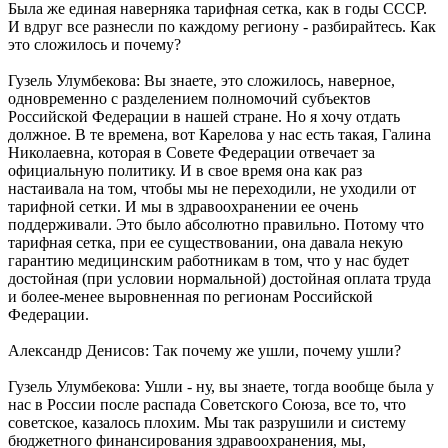
Была же единая наверняка тарифная сетка, как в годы СССР.
И вдруг все разнесли по каждому региону - разбирайтесь. Как
это сложилось и почему?
Гузель Улумбекова: Вы знаете, это сложилось, наверное,
одновременно с разделением полномочий субъектов
Российской Федерации в нашей стране. Но я хочу отдать
должное. В те времена, вот Карелова у нас есть такая, Галина
Николаевна, которая в Совете Федерации отвечает за
официальную политику. И в свое время она как раз
настаивала на том, чтобы мы не переходили, не уходили от
тарифной сетки. И мы в здравоохранении ее очень
поддерживали. Это было абсолютно правильно. Потому что
тарифная сетка, при ее существовании, она давала некую
гарантию медицинским работникам в том, что у нас будет
достойная (при условии нормальной) достойная оплата труда
и более-менее выровненная по регионам Российской
Федерации.
Александр Денисов: Так почему же ушли, почему ушли?
Гузель Улумбекова: Ушли - ну, вы знаете, тогда вообще была у
нас в России после распада Советского Союза, все то, что
советское, казалось плохим. Мы так разрушили и систему
бюджетного финансирования здравоохранения, мы,