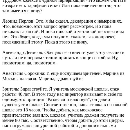
Трудовом кодексе о единой тарификации - это можем считать
возвратом к тарифной сетке? Или пока еще непонятно, что
там имеется в виду?
Леонид Перлов: Это, я бы сказал, декларация о намерениях.
Что, возможно, этот вопрос будет рассмотрен. Но пока
никаких гарантий. И пока никакой отчетливой перспективы
нет. Это будет, когда мы получим, скажем, законопроект,
посвященный этому. Пока я этого не вижу.
Александр Денисов: Обещают его внести уже в эту сессию и
чуть ли не в первом чтении принять в конце сентября. Ну,
посмотрим, да, посмотрим.
Анастасия Сорокина: И еще послушаем зрителей. Марина из
Москвы на связи. Марина, здравствуйте.
Зритель: Здравствуйте. Я учитель московской школы, стаж
работы 40 лет. В этом году нас директор вызывает к себе по
одному, это принцип "Разделяй и властвуй", он давно
существует в школе. Соответственно, наша ставка в начальной
школе это 18 часов. Чтобы добить, как московское
правительство заявило, школам, учитель должен получать не
менее 80 тыс. Соответственно, чтобы добить до этой цифры,
нас нагружают внеурочной работой и дополнительными