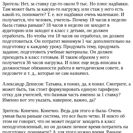
Зритель: Нет, за ставку где-то около 9 тыс. Но плюс надбавки.
Там может быть за какую-то нагрузку, или стаж у него есть
какой-то, понимаете? Т. е. все надбавки очень маленькие. И
получается, что человек, учитель- Почему 18 часов в неделю
была ставка раньше? 18 часов в неделю он заходит в
аудиторию или заходит в класс с детьми, он должен
отработать. Но чтобы эти 18 часов он отработал, он должен
подготовиться. Он потратит минимум 1 час дополнительно на
подготовку к каждому уроку. Продумать тему, продумать
задание, подготовить учебные материалы. Он должен
приходить в класс готовым. И таким образом у него
получается 36 часов нагрузка. И плюс еще ведь вписана в
должностные обязанности работа в методическом совете, в
педсовете и т. д., которые не сам назначил.
Александр Денисов: Татьяна, я понял, да, я понял. Смотрите, а
может быть, так стоит формулировать единую тарифную
сетку для учителей, что базовая часть именно за 1 ставку?
Именно вот это указать, наверное, важно, да?
Зритель: Конечно. Конечно. Ведь для этого и была- Очень
умная была раньше система, это все было четко. И никто об
этом не говорит, что не может педагог заходить в класс
неподготовленный, но он должен личное время потратить на
подготовку, понимаете? А для этого нужно время. Раньше