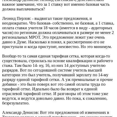
важное замечание, что за 1 ставку вот именно базовая часть
должна выплачиваться?
Леонид Перлов: - выдвигал такие предложения, и
неоднократно. Что базовая- собственно, не базовая, а 1 ставка,
оплата ставки учителя 18 часов (имеется в виду - аудиторных
часов) по регионам должна оплачиваться в размере не менее 2
региональных МРОТ. Это предложение лежит уже очень
давно в Думе. Насколько я понял, к рассмотрению его не
приступали и когда приступят, неизвестно. Но это минимум.
Вообще-то та самая единая тарифная сетка, которая когда-то
существовала, строилась на основе квалификации и рабочего
стажа. Там было 14- ну, 16, из них 14 доступных учителю
разрядов. Вот по сегодняшней системе учитель высшей
категории это был учитель, получавший зарплату по 14-му
разряду единой тарифной сетки. А уж премиальные и прочие
добавки - это было поверх вот это самой оплаты труда по
тарифной сетке. Идеально было бы возврат к единой
отраслевой тарифной сетке. И разговоры об этом тоже уже
ведутся, и ведутся довольно давно. Но пока, к сожалению,
безрезультатно.
Александр Денисов: Вот эти предложения об изменениях в