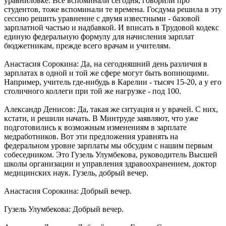
уравниловке. Все вспоминали сегодня, говорили про
студентов, тоже вспоминали те времена. Госдума решила в эту
сессию решить уравнение с двумя известными - базовой
зарплатной частью и надбавкой. И вписать в Трудовой кодекс
единую федеральную формулу для начисления зарплат
бюджетникам, прежде всего врачам и учителям.
Анастасия Сорокина: Да, на сегодняшний день различия в
зарплатах в одной и той же сфере могут быть вопиющими.
Например, учитель где-нибудь в Карелии - тысяч 15-20, а у его
столичного коллеги при той же нагрузке - под 100.
Александр Денисов: Да, такая же ситуация и у врачей. С них,
кстати, и решили начать. В Минтруде заявляют, что уже
подготовились к возможным изменениям в зарплате
медработников. Вот эти предложения уравнять на
федеральном уровне зарплаты мы обсудим с нашим первым
собеседником. Это Гузель Улумбекова, руководитель Высшей
школы организации и управления здравоохранением, доктор
медицинских наук. Гузель, добрый вечер.
Анастасия Сорокина: Добрый вечер.
Гузель Улумбекова: Добрый вечер.