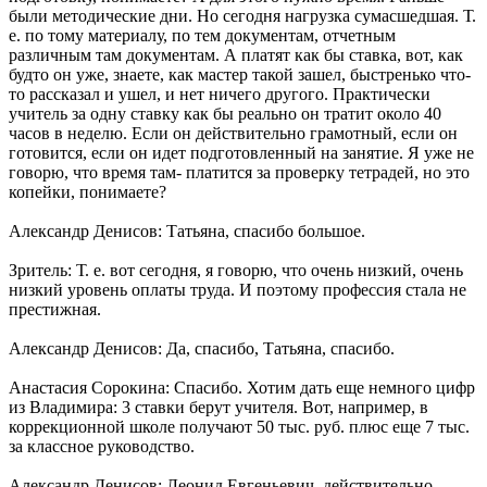
были методические дни. Но сегодня нагрузка сумасшедшая. Т.
е. по тому материалу, по тем документам, отчетным
различным там документам. А платят как бы ставка, вот, как
будто он уже, знаете, как мастер такой зашел, быстренько что-
то рассказал и ушел, и нет ничего другого. Практически
учитель за одну ставку как бы реально он тратит около 40
часов в неделю. Если он действительно грамотный, если он
готовится, если он идет подготовленный на занятие. Я уже не
говорю, что время там- платится за проверку тетрадей, но это
копейки, понимаете?
Александр Денисов: Татьяна, спасибо большое.
Зритель: Т. е. вот сегодня, я говорю, что очень низкий, очень
низкий уровень оплаты труда. И поэтому профессия стала не
престижная.
Александр Денисов: Да, спасибо, Татьяна, спасибо.
Анастасия Сорокина: Спасибо. Хотим дать еще немного цифр
из Владимира: 3 ставки берут учителя. Вот, например, в
коррекционной школе получают 50 тыс. руб. плюс еще 7 тыс.
за классное руководство.
Александр Денисов: Леонид Евгеньевич, действительно