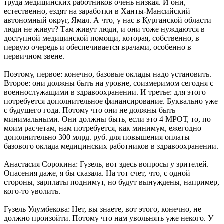
труда медицинских работников очень низкая. И они,
естественно, ездят на заработки в Ханты-Мансийский
автономный округ, Ямал. А что, у нас в Курганской области
люди не живут? Там живут люди, и они тоже нуждаются в
доступной медицинской помощи, которая, собственно, в
первую очередь и обеспечивается врачами, особенно в
первичном звене.
Поэтому, первое: конечно, базовые оклады надо установить.
Второе: они должны быть на уровне, соизмеримом сегодня с
военнослужащими в здравоохранении. И третье: для этого
потребуется дополнительное финансирование. Буквально уже
с будущего года. Потому что они не должны быть
минимальными. Они должны быть, если это 4 МРОТ, то, по
моим расчетам, нам потребуется, как минимум, ежегодно
дополнительно 300 млрд. руб. для повышения оплаты
базового оклада медицинских работников в здравоохранении.
Анастасия Сорокина: Гузель, вот здесь вопросы у зрителей.
Опасения даже, я бы сказала. На тот счет, что, с одной
стороны, зарплаты поднимут, но будут вынуждены, например,
кого-то уволить.
Гузель Улумбекова: Нет, вы знаете, вот этого, конечно, не
должно произойти. Потому что нам увольнять уже некого. У