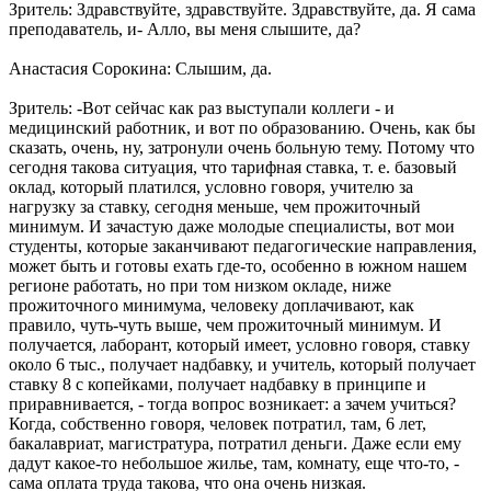
Зритель: Здравствуйте, здравствуйте. Здравствуйте, да. Я сама
преподаватель, и- Алло, вы меня слышите, да?
Анастасия Сорокина: Слышим, да.
Зритель: -Вот сейчас как раз выступали коллеги - и
медицинский работник, и вот по образованию. Очень, как бы
сказать, очень, ну, затронули очень больную тему. Потому что
сегодня такова ситуация, что тарифная ставка, т. е. базовый
оклад, который платился, условно говоря, учителю за
нагрузку за ставку, сегодня меньше, чем прожиточный
минимум. И зачастую даже молодые специалисты, вот мои
студенты, которые заканчивают педагогические направления,
может быть и готовы ехать где-то, особенно в южном нашем
регионе работать, но при том низком окладе, ниже
прожиточного минимума, человеку доплачивают, как
правило, чуть-чуть выше, чем прожиточный минимум. И
получается, лаборант, который имеет, условно говоря, ставку
около 6 тыс., получает надбавку, и учитель, который получает
ставку 8 с копейками, получает надбавку в принципе и
приравнивается, - тогда вопрос возникает: а зачем учиться?
Когда, собственно говоря, человек потратил, там, 6 лет,
бакалавриат, магистратура, потратил деньги. Даже если ему
дадут какое-то небольшое жилье, там, комнату, еще что-то, -
сама оплата труда такова, что она очень низкая.