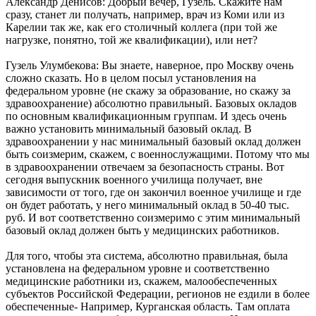
Александр Денисов: Добрый вечер, Гузель. Скажите нам
сразу, станет ли получать, например, врач из Коми или из
Карелии так же, как его столичный коллега (при той же
нагрузке, понятно, той же квалификации), или нет?
Гузель Улумбекова: Вы знаете, наверное, про Москву очень
сложно сказать. Но в целом посыл установления на
федеральном уровне (не скажу за образование, но скажу за
здравоохранение) абсолютно правильный. Базовых окладов
по основным квалификационным группам. И здесь очень
важно установить минимальный базовый оклад. В
здравоохранении у нас минимальный базовый оклад должен
быть соизмерим, скажем, с военнослужащими. Потому что мы
в здравоохранении отвечаем за безопасность страны. Вот
сегодня выпускник военного училища получает, вне
зависимости от того, где он закончил военное училище и где
он будет работать, у него минимальный оклад в 50-40 тыс.
руб. И вот соответственно соизмеримо с этим минимальный
базовый оклад должен быть у медицинских работников.
Для того, чтобы эта система, абсолютно правильная, была
установлена на федеральном уровне и соответственно
медицинские работники из, скажем, малообеспеченных
субъектов Российской Федерации, регионов не ездили в более
обеспеченные- Например, Курганская область. Там оплата