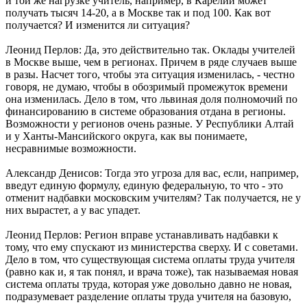
и той же нагрузке учитель, например, в Карелии может
получать тысяч 14-20, а в Москве так и под 100. Как вот
получается? И изменится ли ситуация?
Леонид Перлов: Да, это действительно так. Оклады учителей
в Москве выше, чем в регионах. Причем в ряде случаев выше
в разы. Насчет того, чтобы эта ситуация изменилась, - честно
говоря, не думаю, чтобы в обозримый промежуток времени
она изменилась. Дело в том, что львиная доля полномочий по
финансированию в системе образования отдана в регионы.
Возможности у регионов очень разные. У Республики Алтай
и у Ханты-Мансийского округа, как вы понимаете,
несравнимые возможности.
Александр Денисов: Тогда это угроза для вас, если, например,
введут единую формулу, единую федеральную, то что - это
отменит надбавки московским учителям? Так получается, не у
них вырастет, а у вас упадет.
Леонид Перлов: Регион вправе устанавливать надбавки к
тому, что ему спускают из министерства сверху. И с советами.
Дело в том, что существующая система оплаты труда учителя
(равно как и, я так понял, и врача тоже), так называемая новая
система оплаты труда, которая уже довольно давно не новая,
подразумевает разделение оплаты труда учителя на базовую,