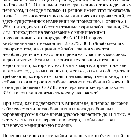
по России 1,1. Он повысился по сравнению с трехнедельным
периодом, и сегодня только 41 регион имеет этот показатель
ниже 1. Что касается структуры клинических проявлений, то
здесь существенных изменений не произошло. Порядка 23-
25% приходится на бессимптомные формы заболевания, 75-
77% приходится на заболевание с клиническими
проявлениями - это порядка 49%, ОРВИ и доля
внебольничных пневмоний - 25-27%. 80-85% заболевших
говорят о том, что причиной заболевания является
несоблюдение ими масочного режима, участие в массовых
мероприятиях. Если мы не хотим тех ограничительных
мероприятий, которые у нас были в марте, апреле и начале
мая этого года, то мы, конечно, жестко должны соблюдать те
требования, которые сегодня предъявляем, имея в виду, что
сейчас в связи с ростом заболеваемости свободный коечный
фонд для больных COVID на вчерашний вечер составляет
31%, то есть заполняемость коек у нас растет".
При этом, как подчеркнули в Минздраве, в период высокой
заболеваемости число больничных коек для больных
коронавирусом в свое время удалось нарастить до 184 тыс. А
затем часть из них перевели в резерв, чтобы оказывать
плановую медицинскую помощь.
Перепрофилировать эти койки вполне можно будет и сейчас,