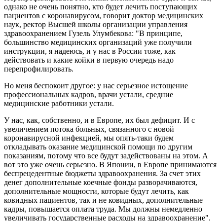
однако не очень понятно, кто будет лечить поступающих
пациентов с коронавирусом, говорит доктор медицинских
наук, ректор Высшей школы организации управления
здравоохранением Гузель Улумбекова: "В принципе,
большинство медицинских организаций уже получили
инструкции, я надеюсь, и у нас в России тоже, как
действовать и какие койки в первую очередь надо
перепрофилировать.
Но меня беспокоит другое: у нас серьезное истощение
профессиональных кадров, врачи устали, средние
медицинские работники устали.
У нас, как, собственно, и в Европе, их был дефицит. И с
увеличением потока больных, связанного с новой
коронавирусной инфекцией, мы опять-таки будем
откладывать оказание медицинской помощи по другим
показаниям, потому что все будут задействованы на этом. А
вот это уже очень серьезно. В Японии, в Европе принимаются
беспрецедентные бюджеты здравоохранения. За счет этих
денег дополнительные коечные фонды разворачиваются,
дополнительные мощности, которые будут лечить, как
ковидных пациентов, так и не ковидных, дополнительные
кадры, повышается оплата труда. Мы должны немедленно
увеличивать государственные расходы на здравоохранение".