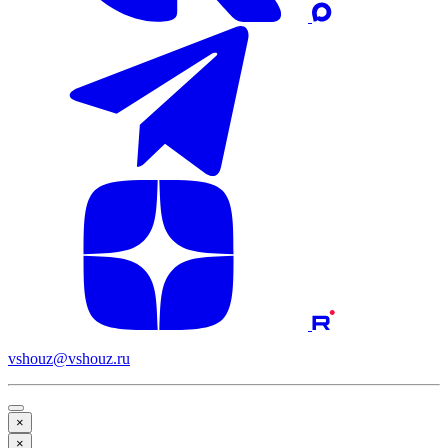
vshouz@vshouz.ru
×
×