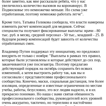
более заметно, как мне рассказали ребята, что у нас
увеличилось количество вызовов на коронавирус. В
Подмосковье это немножечко меньше. Но схема уже
отработанная, поэтому немножко работать легче".
Кроме того, Татьяна Голикова сообщила, что власти намерены
изменить расчет компенсаций для медиков. Сейчас
специалисты получают фиксированные выплаты: врачи - 80
тыс. руб. в месяц, средний персонал - 50 тыс., младший - 25. В
будущем размер компенсаций будет зависеть от количества
отработанных смен.
Владимир Путин поддержал эту инициативу, но предложил
внедрить ее только с ноября: "Выплаты в рамках тех правил,
которые были установлены и которые действуют до сих пор,
заканчиваются уже послезавтра. Поэтому предлагаю
действующий порядок на октябрь сохранить без всяких
изменений, а затем выстроить работу так, как вы и
согласовали с представителями профессионального
сообщества. Конечно, маски, социальная дистанция, тем более
изоляция, определенные и известные ограничения по местам
учебы, работы, безусловно, это все людям надоело, и я их
прекрасно понимаю. Но наша с вами святая обязанность
профессионального сообщества, руководителей всех уровней
очень аккуратно, тактично, но терпеливо и настойчиво