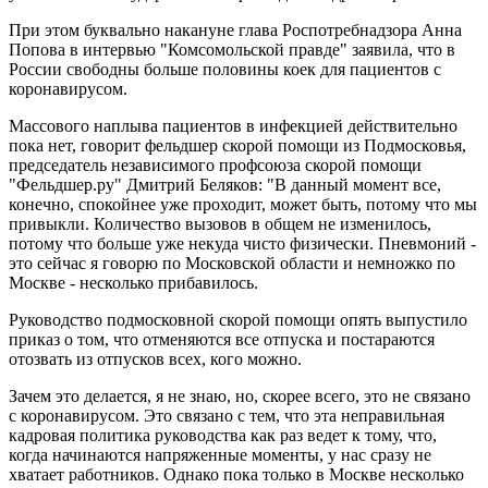
При этом буквально накануне глава Роспотребнадзора Анна
Попова в интервью "Комсомольской правде" заявила, что в
России свободны больше половины коек для пациентов с
коронавирусом.
Массового наплыва пациентов в инфекцией действительно
пока нет, говорит фельдшер скорой помощи из Подмосковья,
председатель независимого профсоюза скорой помощи
"Фельдшер.ру" Дмитрий Беляков: "В данный момент все,
конечно, спокойнее уже проходит, может быть, потому что мы
привыкли. Количество вызовов в общем не изменилось,
потому что больше уже некуда чисто физически. Пневмоний -
это сейчас я говорю по Московской области и немножко по
Москве - несколько прибавилось.
Руководство подмосковной скорой помощи опять выпустило
приказ о том, что отменяются все отпуска и постараются
отозвать из отпусков всех, кого можно.
Зачем это делается, я не знаю, но, скорее всего, это не связано
с коронавирусом. Это связано с тем, что эта неправильная
кадровая политика руководства как раз ведет к тому, что,
когда начинаются напряженные моменты, у нас сразу не
хватает работников. Однако пока только в Москве несколько