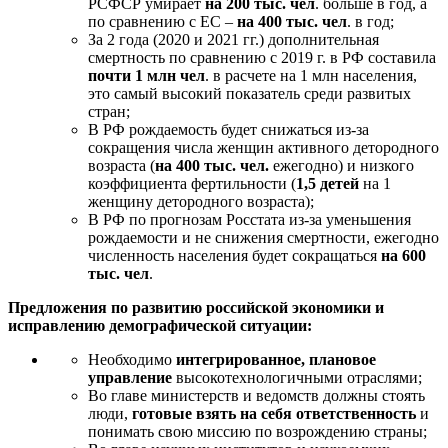
РСФСР умирает
на 200 тыс. чел
. больше в год, а
по сравнению с ЕС –
на 400 тыс. чел
. в год;
За 2 года (2020 и 2021 гг.) дополнительная
смертность по сравнению с 2019 г. в РФ составила
почти 1 млн чел
. в расчете на 1 млн населения,
это самый высокий показатель среди развитых
стран;
В РФ рождаемость будет снижаться из-за
сокращения числа женщин активного детородного
возраста (
на 400 тыс. чел.
ежегодно) и низкого
коэффициента фертильности (
1,5 детей
на 1
женщину детородного возраста);
В РФ по прогнозам Росстата из-за уменьшения
рождаемости и не снижения смертности, ежегодно
численность населения будет сокращаться
на 600
тыс. чел
.
Предложения по развитию российской экономики и
исправлению демографической ситуации:
Необходимо
интегрированное, плановое
управление
высокотехнологичными отраслями;
Во главе министерств и ведомств должны стоять
люди,
готовые взять на себя ответственность
и
понимать свою миссию по возрождению страны;