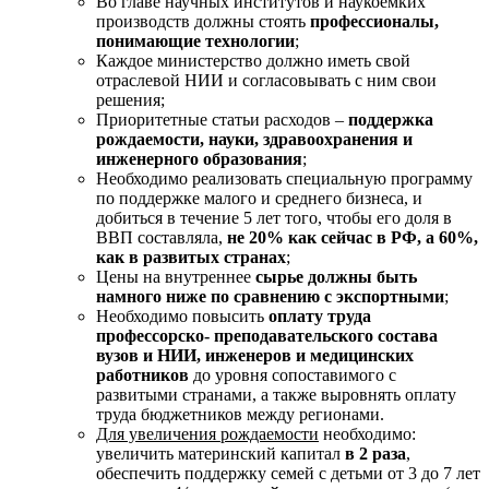
Во главе научных институтов и наукоемких
производств должны стоять
профессионалы,
понимающие технологии
;
Каждое министерство должно иметь свой
отраслевой НИИ и согласовывать с ним свои
решения;
Приоритетные статьи расходов –
поддержка
рождаемости, науки, здравоохранения и
инженерного образования
;
Необходимо реализовать специальную программу
по поддержке малого и среднего бизнеса, и
добиться в течение 5 лет того, чтобы его доля в
ВВП составляла,
не 20% как сейчас в РФ, а 60%,
как в развитых странах
;
Цены на внутреннее
сырье должны быть
намного ниже по сравнению с экспортными
;
Необходимо повысить
оплату труда
профессорско- преподавательского состава
вузов и НИИ, инженеров и медицинских
работников
до уровня сопоставимого с
развитыми странами, а также выровнять оплату
труда бюджетников между регионами.
Для увеличения рождаемости
необходимо:
увеличить материнский капитал
в 2 раза
,
обеспечить поддержку семей с детьми от 3 до 7 лет