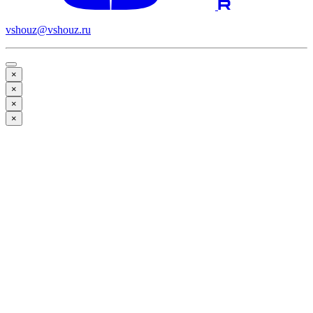
vshouz@vshouz.ru
×
×
×
×