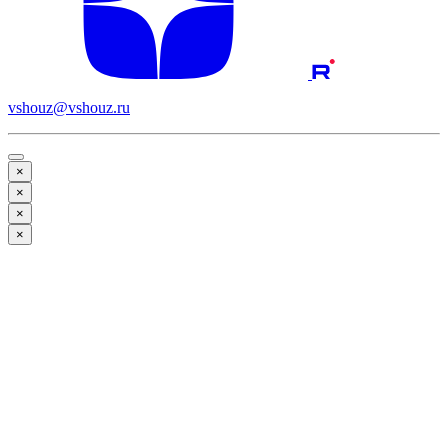
vshouz@vshouz.ru
×
×
×
×