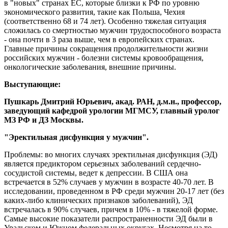
в "новых" странах ЕС, которые близки к РФ по уровню
экономического развития, такие как Польша, Чехия
(соответственно 68 и 74 лет). Особенно тяжелая ситуация
сложилась со смертностью мужчин трудоспособного возраста
- она почти в 3 раза выше, чем в европейских странах.
Главные причины сокращения продолжительности жизни
российских мужчин - болезни системы кровообращения,
онкологические заболевания, внешние причины.
Выступающие:
Пушкарь Дмитрий Юрьевич, акад. РАН, д.м.н., профессор,
заведующий кафедрой урологии МГМСУ, главный уролог
МЗ РФ и ДЗ Москвы.
"Эректильная дисфункция у мужчин".
Проблемы: во многих случаях эректильная дисфункция (ЭД)
является предиктором серьезных заболеваний сердечно-
сосудистой системы, ведет к депрессии. В США она
встречается в 52% случаев у мужчин в возрасте 40-70 лет. В
исследовании, проведенном в РФ среди мужчин 20-17 лет (без
каких-либо клинических признаков заболеваний), ЭД
встречалась в 90% случаев, причем в 10% - в тяжелой форме.
Самые высокие показатели распространенности ЭД были в
Уральском и Южном федеральных округах. Несмотря на то,