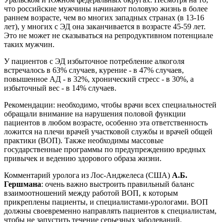
что российские мужчины начинают половую жизнь в более
раннем возрасте, чем во многих западных странах (в 13-16
лет), у многих с ЭД она заканчивается в возрасте 45-59 лет.
Это не может не сказываться на репродуктивном потенциале
таких мужчин.
У пациентов с ЭД избыточное потребление алкоголя
встречалось в 63% случаев, курение - в 47% случаев,
повышенное АД - в 32%, хронический стресс - в 30%, а
избыточный вес - в 14% случаев.
Рекомендации: необходимо, чтобы врачи всех специальностей
обращали внимание на нарушения половой функции
пациентов в любом возрасте, особенно эта ответственность
ложится на плечи врачей участковой службы и врачей общей
практики (ВОП). Также необходимы массовые
государственные программы по предупреждению вредных
привычек и ведению здорового образа жизни.
Комментарий уролога из Лос-Анджелеса (США)
А.Б.
Гершмана
: очень важно выстроить правильный баланс
взаимоотношений между работой ВОП, к которым
прикреплены пациенты, и специалистами-урологами. ВОП
должны своевременно направлять пациентов к специалистам,
чтобы не запустить течение серьезных заболеваний.