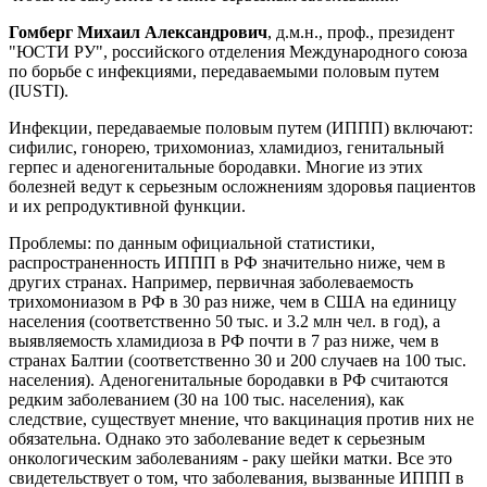
Гомберг Михаил Александрович
, д.м.н., проф., президент
"ЮСТИ РУ", российского отделения Международного союза
по борьбе с инфекциями, передаваемыми половым путем
(IUSTI).
Инфекции, передаваемые половым путем (ИППП) включают:
сифилис, гонорею, трихомониаз, хламидиоз, генитальный
герпес и аденогенитальные бородавки. Многие из этих
болезней ведут к серьезным осложнениям здоровья пациентов
и их репродуктивной функции.
Проблемы: по данным официальной статистики,
распространенность ИППП в РФ значительно ниже, чем в
других странах. Например, первичная заболеваемость
трихомониазом в РФ в 30 раз ниже, чем в США на единицу
населения (соответственно 50 тыс. и 3.2 млн чел. в год), а
выявляемость хламидиоза в РФ почти в 7 раз ниже, чем в
странах Балтии (соответственно 30 и 200 случаев на 100 тыс.
населения). Аденогенитальные бородавки в РФ считаются
редким заболеванием (30 на 100 тыс. населения), как
следствие, существует мнение, что вакцинация против них не
обязательна. Однако это заболевание ведет к серьезным
онкологическим заболеваниям - раку шейки матки. Все это
свидетельствует о том, что заболевания, вызванные ИППП в