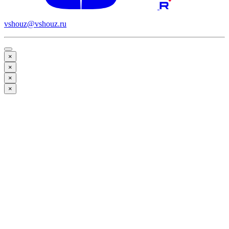
vshouz@vshouz.ru
×
×
×
×