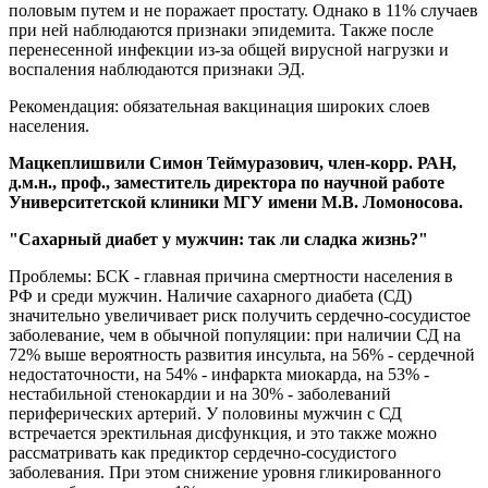
половым путем и не поражает простату. Однако в 11% случаев
при ней наблюдаются признаки эпидемита. Также после
перенесенной инфекции из-за общей вирусной нагрузки и
воспаления наблюдаются признаки ЭД.
Рекомендация: обязательная вакцинация широких слоев
населения.
Мацкеплишвили Симон Теймуразович, член-корр. РАН,
д.м.н., проф., заместитель директора по научной работе
Университетской клиники МГУ имени М.В. Ломоносова.
"Сахарный диабет у мужчин: так ли сладка жизнь?"
Проблемы: БСК - главная причина смертности населения в
РФ и среди мужчин. Наличие сахарного диабета (СД)
значительно увеличивает риск получить сердечно-сосудистое
заболевание, чем в обычной популяции: при наличии СД на
72% выше вероятность развития инсульта, на 56% - сердечной
недостаточности, на 54% - инфаркта миокарда, на 53% -
нестабильной стенокардии и на 30% - заболеваний
периферических артерий. У половины мужчин с СД
встречается эректильная дисфункция, и это также можно
рассматривать как предиктор сердечно-сосудистого
заболевания. При этом снижение уровня гликированного