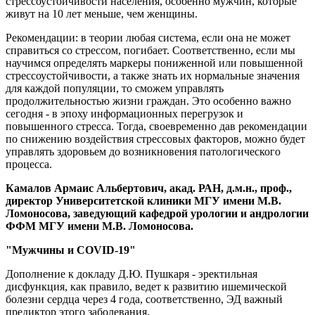
стрессоустойчивости населения, особенно мужчин, которые
живут на 10 лет меньше, чем женщины.
Рекомендации: в теории любая система, если она не может
справиться со стрессом, погибает. Соответственно, если мы
научимся определять маркеры пониженной или повышенной
стрессоустойчивости, а также знать их нормальные значения
для каждой популяции, то сможем управлять
продолжительностью жизни граждан. Это особенно важно
сегодня - в эпоху информационных перегрузок и
повышенного стресса. Тогда, своевременно дав рекомендации
по снижению воздействия стрессовых факторов, можно будет
управлять здоровьем до возникновения патологического
процесса.
Камалов Армаис Альбертович, акад. РАН, д.м.н., проф.,
директор Университетской клиники МГУ имени М.В.
Ломоносова, заведующий кафедрой урологии и андрологии
ФФМ МГУ имени М.В. Ломоносова.
"Мужчины и COVID-19"
Дополнение к докладу Д.Ю. Пушкаря - эректильная
дисфункция, как правило, ведет к развитию ишемической
болезни сердца через 4 года, соответственно, ЭД важный
предиктор этого заболевания.