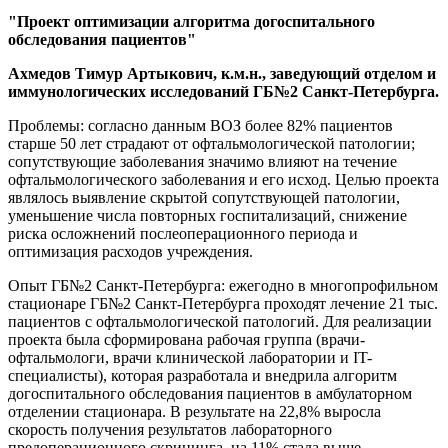
"Проект оптимизации алгоритма догоспитального
обследования пациентов"
Ахмедов Тимур Артыкович, к.м.н., заведующий отделом и
иммунологических исследований ГБ№2 Санкт-Петербурга.
Проблемы: согласно данным ВОЗ более 82% пациентов
старше 50 лет страдают от офтальмологической патологии;
сопутствующие заболевания значимо влияют на течение
офтальмологического заболевания и его исход. Целью проекта
являлось выявление скрытой сопутствующей патологии,
уменьшение числа повторных госпитализаций, снижение
риска осложнений послеоперационного периода и
оптимизация расходов учреждения.
Опыт ГБ№2 Санкт-Петербурга: ежегодно в многопрофильном
стационаре ГБ№2 Санкт-Петербурга проходят лечение 21 тыс.
пациентов с офтальмологической патологий. Для реализации
проекта была сформирована рабочая группа (врачи-
офтальмологи, врачи клинической лаборатории и IT-
специалисты), которая разработала и внедрила алгоритм
догоспитального обследования пациентов в амбулаторном
отделении стационара. В результате на 22,8% выросла
скорость получения результатов лабораторного
предоперационного скрининга, на 11% стала выше