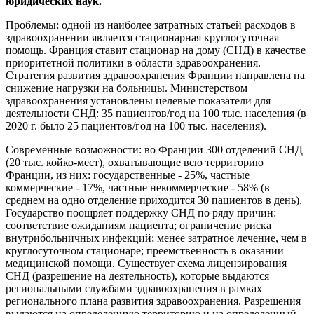
юридических наук.
Проблемы: одной из наиболее затратных статьей расходов в
здравоохранении является стационарная круглосуточная
помощь. Франция ставит стационар на дому (СНД) в качестве
приоритетной политики в области здравоохранения.
Стратегия развития здравоохранения Франции направлена на
снижение нагрузки на больницы. Министерством
здравоохранения установлены целевые показатели для
деятельности СНД: 35 пациентов/год на 100 тыс. населения (в
2020 г. было 25 пациентов/год на 100 тыс. населения).
Современные возможности: во Франции 300 отделений СНД
(20 тыс. койко-мест), охватывающие всю территорию
Франции, из них: государственные - 25%, частные
коммерческие - 17%, частные некоммерческие - 58% (в
среднем на одно отделение приходится 30 пациентов в день).
Государство поощряет поддержку СНД по ряду причин:
соответствие ожиданиям пациента; ограничение риска
внутрибольничных инфекций; менее затратное лечение, чем в
круглосуточном стационаре; преемственность в оказании
медицинской помощи. Существует схема лицензирования
СНД (разрешение на деятельность), которые выдаются
региональными службами здравоохранения в рамках
регионального плана развития здравоохранения. Разрешения
выдаются на определенную территорию и на определенный