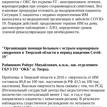
пациентов с ОКС без подъема ST - консервативное лечение,
коронарография при упорно сохраняющихся симптомах. Все
плановые процедуры отложить до выздоровления пациента.
Ситуация 3: пациенты с недавно перенесенным ИМ
выписались из медицинской организации и заболели COVID-
19. Порядок действий: продолжение терапии ИМ на дому,
диспансерное наблюдение с ЛЛО, определение сроков
этапной реваскуляризации при необходимости.
"Организация помощи больным с острым коронарным
синдромом в Тверской области в период пандемии Covid-
19"
Рабинович Роберт Михайлович, к.м.н., зав. отделением
ГБУЗ ТО "ОКБ" (г. Тверь).
Проблемы: в Тверской области в 2016 г. смертность от ИМ
составила 80,8 на 100 тыс. населения (в РФ 43,5 на 100 тыс.
населения). Высокая смертность была связана с тем, что РСЦ
(Региональный сосудистый центр) был недостаточно мощным
(количество госпитализаций менее 1 тыс. в год и туда
направлялись пациенты с невысоким риском). В результате
наблюдалось существенное расхождение по летальности