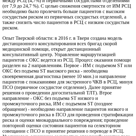
между РСЦ (4,7%) и первичными сосудистыми отделениями
(от 7,9 до 24,7 %). С целью снижения смертности от ИМ РСЦ
необходимо было пролечить больше пациентов с высоким
сосудистым риском из первичных сосудистых отделений, а
также снизить число пациентов в РСЦ с низким сосудистым
риском.
Опыт Тверской области: в 2016 г. в Твери создана модель
дистанционного консультирования всех бригад скорой
медицинской помощи, открыт дистанционный
консультативный центр. Управление маршрутизацией
пациентов с ОКС ведется из РСЦ. Процесс оказания помощи
разделен на 2 направлениям. Первое - ИМ с подъемом ST или
ОКС без подъема ST высокого риска - необходима
своевременная диагностика (менее 10 мин.) и направление
пациентов с показаниями для экстренного ЧКВ в РСЦ, минуя
ПСО (первичное сосудистое отделение). Далее принятие
решения о проведении догоспитальной ТЛТ). Втрое
направление - ОКС без подъема ST низкого и
промежуточного риска, ИМ с подъемом ST (позднее
обращение) - необходимо направление пациентов низкого и
промежуточного риска в ПСО для проведения стратификации
риска и оценки миокардиального повреждения; проведение
повторной оценки состояния пациентов на селекторном
совещании с ПСО и принятие решения о переводе в РСЦ.