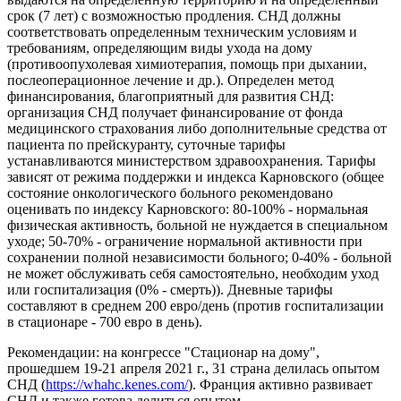
срок (7 лет) с возможностью продления. СНД должны
соответствовать определенным техническим условиям и
требованиям, определяющим виды ухода на дому
(противоопухолевая химиотерапия, помощь при дыхании,
послеоперационное лечение и др.). Определен метод
финансирования, благоприятный для развития СНД:
организация СНД получает финансирование от фонда
медицинского страхования либо дополнительные средства от
пациента по прейскуранту, суточные тарифы
устанавливаются министерством здравоохранения. Тарифы
зависят от режима поддержки и индекса Карновского (общее
состояние онкологического больного рекомендовано
оценивать по индексу Карновского: 80-100% - нормальная
физическая активность, больной не нуждается в специальном
уходе; 50-70% - ограничение нормальной активности при
сохранении полной независимости больного; 0-40% - больной
не может обслуживать себя самостоятельно, необходим уход
или госпитализация (0% - смерть)). Дневные тарифы
составляют в среднем 200 евро/день (против госпитализации
в стационаре - 700 евро в день).
Рекомендации: на конгрессе "Стационар на дому",
прошедшем 19-21 апреля 2021 г., 31 страна делилась опытом
СНД (
https://whahc.kenes.com/
). Франция активно развивает
СНД и также готова делиться опытом.