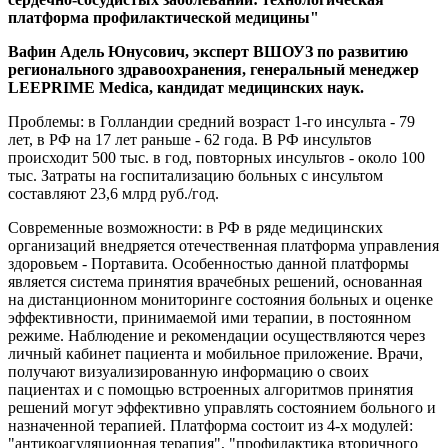
платформа профилактической медицины"
Вафин Адель Юнусович, эксперт ВШОУЗ по развитию
регионального здравоохранения, генеральный менеджер
LEEPRIME Medica, кандидат медицинских наук.
Проблемы: в Голландии средний возраст 1-го инсульта - 79
лет, в РФ на 17 лет раньше - 62 года. В РФ инсультов
происходит 500 тыс. в год, повторных инсультов - около 100
тыс. Затраты на госпитализацию больных с инсультом
составляют 23,6 млрд руб./год.
Современные возможности: в РФ в ряде медицинских
организаций внедряется отечественная платформа управления
здоровьем - Портавита. Особенностью данной платформы
является система принятия врачебных решений, основанная
на дистанционном мониторинге состояния больных и оценке
эффективности, принимаемой ими терапии, в постоянном
режиме. Наблюдение и рекомендации осуществляются через
личный кабинет пациента и мобильное приложение. Врачи,
получают визуализированную информацию о своих
пациентах и с помощью встроенных алгоритмов принятия
решений могут эффективно управлять состоянием больного и
назначенной терапией. Платформа состоит из 4-х модулей:
"антикоагуляционная терапия", "профилактика вторичного