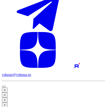
vshouz@vshouz.ru
×
×
×
×