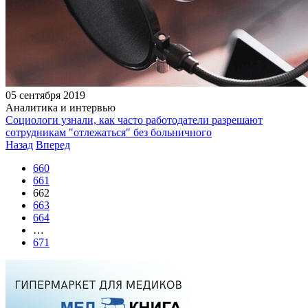
05 сентября 2019
Аналитика и интервью
Социологи узнали, как часто работодатели разрешают
сотрудникам "отлежаться" без больничного
Назад
Вперед
660
661
662
663
664
…
671